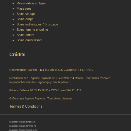
Réservation en ligne
Massages
Soins visage
Soins corps
Soins esthétiques / Bronzage
Soins femme enceinte
Soins enfant
Soins amincissant
Crédits
Hebergement / Eur'net - 414 642 058 R.C.S CLERMONT-FERRAND.
Réalisation site - Agence Puytorac RCS 419 956 214 Rouen - Tous droits réservés -
Reproduction interdite - agencepuytorac@yahoo.fr
Rituels d'ailleurs 02 35 15 59 34 - RCS Rouen 524 711 413
© Copyright Agence Puytorac. Tous droits réservés.
Termes & Conditions
Massage Rouen couple 76
Massage Rouen femme 76
Massage Rouen homme 76