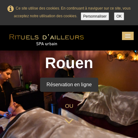
Ce site utilise des cookies. En continuant à naviguer sur ce site, vous
acceptez notre utilisation des cookies.
Personnaliser
OK
Huile d'argan
Accueil
Rouen
Massage
Visage
Réservation en ligne
Corps
Femme enceinte
OU
Enfant
Esthétique / Bronzage