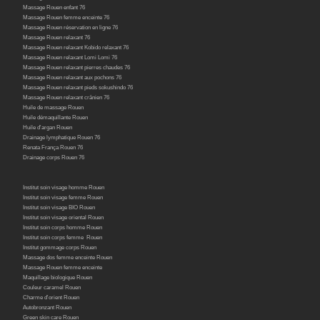
Massage Rouen enfant 76
Massage Rouen femme enceinte 76
Massage Rouen réservation en ligne 76
Massage Rouen relaxant 76
Massage Rouen relaxant Kobido relaxant 76
Massage Rouen relaxant Lomi Lomi 76
Massage Rouen relaxant pierres chaudes 76
Massage Rouen relaxant aux pochons 76
Massage Rouen relaxant pieds sokushindo 76
Massage Rouen relaxant crânien 76
Huile de massage Rouen
Huile démaquillante Rouen
Huile d'argan Rouen
Drainage lymphatique Rouen 76
Renata França Rouen 76
Drainage corps Rouen 76
Institut soin visage homme Rouen
Institut soin visage femme Rouen
Institut soin visage BIO Rouen
Institut soin visage oriental Rouen
Institut soin corps homme Rouen
Institut soin corps femme Rouen
Institut gommage corps Rouen
Massage dos femme enceinte Rouen
Massage Rouen femme enceinte
Maquillage biologique Rouen
Couleur caramel Rouen
Charme d'orient Rouen
Autobronzant Rouen
Green skin care Rouen